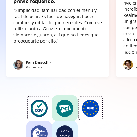
previo requerido.
"Me e
increí
"Simplicidad, familiaridad con el menú y
Realme
fácil de usar. Es fácil de navegar, hacer
un gra
cambios y editar lo que necesites. Como se
compet
utiliza junto a Google, el documento
enviar
siempre se guarda, así que no tienes que
a los 
preocuparte por ello."
en tie
hacien
Pam Driscoll F
Profesora