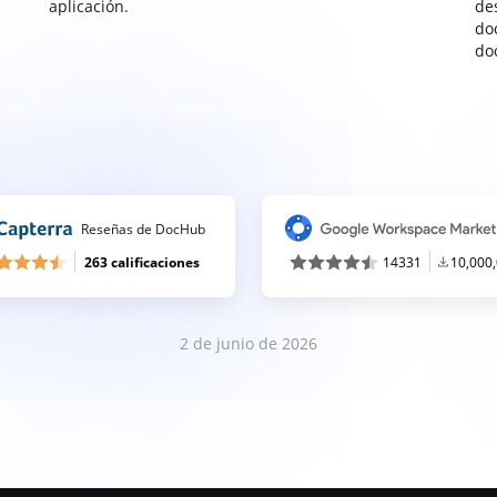
aplicación.
de
do
do
Reseñas de DocHub
263 calificaciones
14331
10,000
2 de junio de 2026