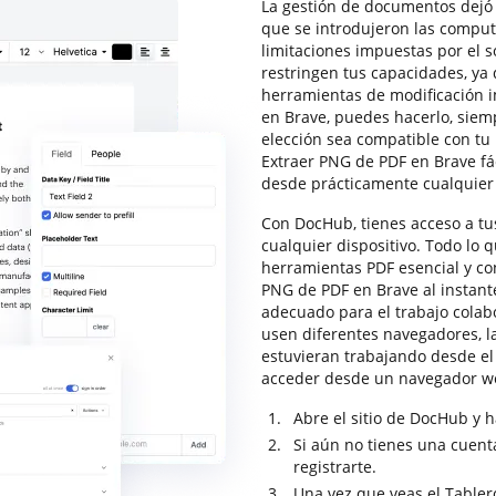
La gestión de documentos dejó 
que se introdujeron las computa
limitaciones impuestas por el s
restringen tus capacidades, ya
herramientas de modificación i
en Brave, puedes hacerlo, siem
elección sea compatible con t
Extraer PNG de PDF en Brave fá
desde prácticamente cualquier
Con DocHub, tienes acceso a tus
cualquier dispositivo. Todo lo 
herramientas PDF esencial y con
PNG de PDF en Brave al instante
adecuado para el trabajo colab
usen diferentes navegadores, l
estuvieran trabajando desde e
acceder desde un navegador w
Abre el sitio de DocHub y ha
Si aún no tienes una cuenta
registrarte.
Una vez que veas el Tabler