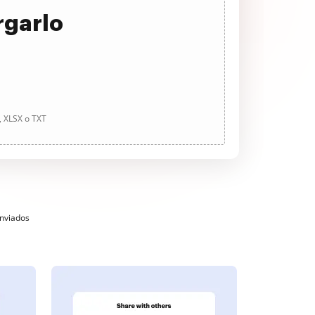
rgarlo
, XLSX o TXT
enviados