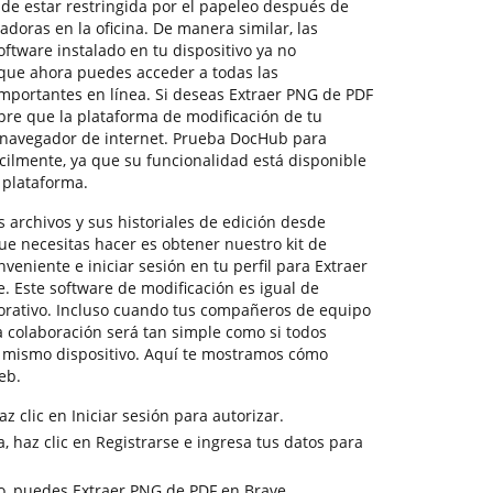
de estar restringida por el papeleo después de
doras en la oficina. De manera similar, las
oftware instalado en tu dispositivo ya no
 que ahora puedes acceder a todas las
mportantes en línea. Si deseas Extraer PNG de PDF
pre que la plataforma de modificación de tu
u navegador de internet. Prueba DocHub para
cilmente, ya que su funcionalidad está disponible
 plataforma.
 archivos y sus historiales de edición desde
que necesitas hacer es obtener nuestro kit de
veniente e iniciar sesión en tu perfil para Extraer
. Este software de modificación es igual de
orativo. Incluso cuando tus compañeros de equipo
a colaboración será tan simple como si todos
l mismo dispositivo. Aquí te mostramos cómo
eb.
z clic en Iniciar sesión para autorizar.
, haz clic en Registrarse e ingresa tus datos para
o, puedes Extraer PNG de PDF en Brave