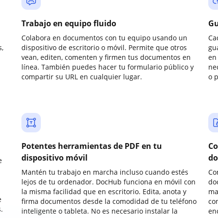
Trabajo en equipo fluido
Gu
Colabora en documentos con tu equipo usando un
Ca
,
dispositivo de escritorio o móvil. Permite que otros
gu
vean, editen, comenten y firmen tus documentos en
en 
línea. También puedes hacer tu formulario público y
ne
compartir su URL en cualquier lugar.
o 
Potentes herramientas de PDF en tu
Co
dispositivo móvil
do
e
Mantén tu trabajo en marcha incluso cuando estés
Co
lejos de tu ordenador. DocHub funciona en móvil con
do
la misma facilidad que en escritorio. Edita, anota y
ma
e
firma documentos desde la comodidad de tu teléfono
co
.
inteligente o tableta. No es necesario instalar la
enc