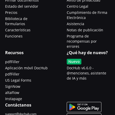
Firmar documentos
Aviso de privacidad
Estado del servidor
Centro Legal
Precios
Cumplimiento de Firma
Electrónica
Biblioteca de
formularios
Asistencia
Características
Notas de publicación
Funciones
Programa de
recompensas por
errores
Recursos
¿Qué hay de nuevo?
Nuevo
pdfFiller
Aplicación móvil DocHub
DocHub v6.6.0 -
@menciones, asistente
pdfFiller
de IA y más
US Legal Forms
SignNow
altaFlow
Instapage
Contáctanos
support@dochub.com