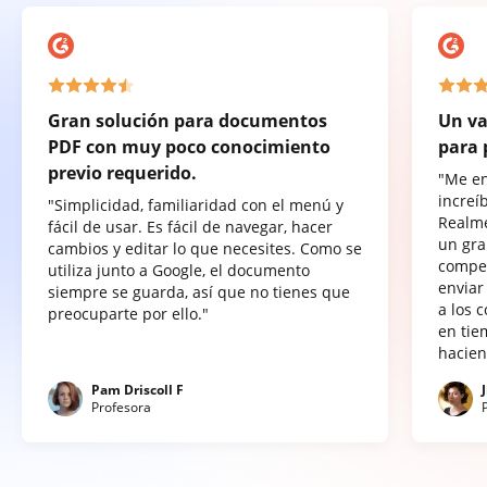
Gran solución para documentos
Un va
PDF con muy poco conocimiento
para 
previo requerido.
"Me e
increí
"Simplicidad, familiaridad con el menú y
Realme
fácil de usar. Es fácil de navegar, hacer
un gra
cambios y editar lo que necesites. Como se
compet
utiliza junto a Google, el documento
enviar
siempre se guarda, así que no tienes que
a los 
preocuparte por ello."
en tie
hacien
Pam Driscoll F
Profesora