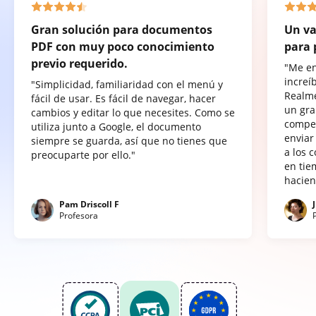
Gran solución para documentos
Un va
PDF con muy poco conocimiento
para 
previo requerido.
"Me e
increí
"Simplicidad, familiaridad con el menú y
Realme
fácil de usar. Es fácil de navegar, hacer
un gra
cambios y editar lo que necesites. Como se
compet
utiliza junto a Google, el documento
enviar
siempre se guarda, así que no tienes que
a los 
preocuparte por ello."
en tie
hacien
Pam Driscoll F
Profesora