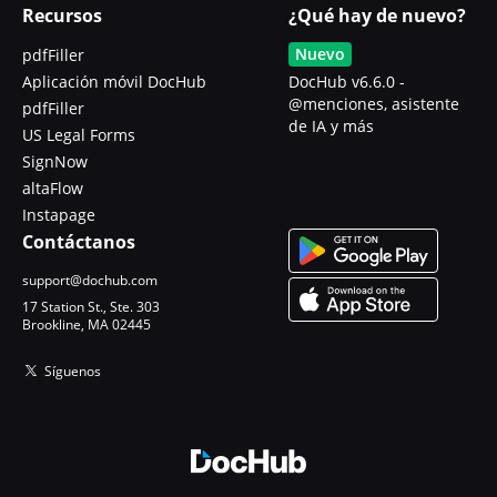
Recursos
¿Qué hay de nuevo?
Nuevo
pdfFiller
Aplicación móvil DocHub
DocHub v6.6.0 -
@menciones, asistente
pdfFiller
de IA y más
US Legal Forms
SignNow
altaFlow
Instapage
Contáctanos
support@dochub.com
17 Station St., Ste. 303
Brookline, MA 02445
Síguenos