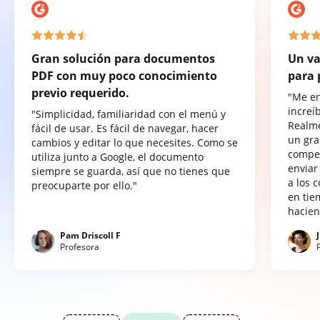
Gran solución para documentos
Un va
PDF con muy poco conocimiento
para 
previo requerido.
"Me e
increí
"Simplicidad, familiaridad con el menú y
Realme
fácil de usar. Es fácil de navegar, hacer
un gra
cambios y editar lo que necesites. Como se
compet
utiliza junto a Google, el documento
enviar
siempre se guarda, así que no tienes que
a los 
preocuparte por ello."
en tie
hacien
Pam Driscoll F
Profesora