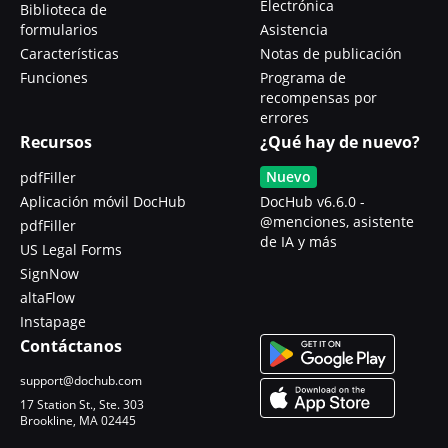
Electrónica
Biblioteca de
formularios
Asistencia
Características
Notas de publicación
Funciones
Programa de
recompensas por
errores
Recursos
¿Qué hay de nuevo?
Nuevo
pdfFiller
Aplicación móvil DocHub
DocHub v6.6.0 -
@menciones, asistente
pdfFiller
de IA y más
US Legal Forms
SignNow
altaFlow
Instapage
Contáctanos
support@dochub.com
17 Station St., Ste. 303
Brookline, MA 02445