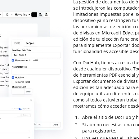
La gestión de documentos dejó 
se introdujeron las computadora
limitaciones impuestas por el 
dispositivo ya no restringen t
las herramientas de edición cru
de divisas en Microsoft Edge, 
edición de tu elección funcion
para simplemente Exportar doc
funcionalidad es accesible des
Con DocHub, tienes acceso a tus
desde cualquier dispositivo. To
de herramientas PDF esencial y 
Exportar documento de divisas 
edición es tan adecuado para el
de equipo utilizan diferentes n
como si todos estuvieran traba
mostramos cómo acceder desde
Abre el sitio de DocHub y ha
Si aún no necesitas una cue
para registrarte.
Una vez que veas el Tabler