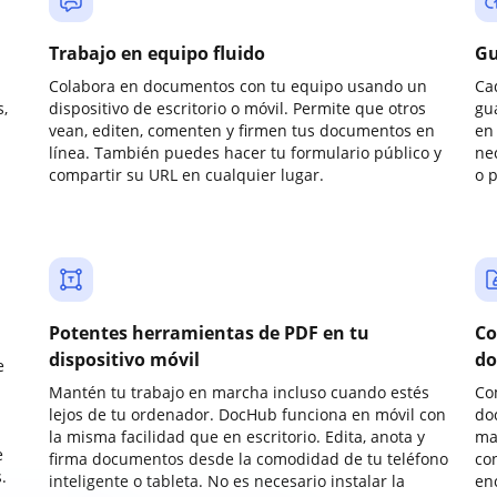
Trabajo en equipo fluido
Gu
Colabora en documentos con tu equipo usando un
Ca
,
dispositivo de escritorio o móvil. Permite que otros
gu
vean, editen, comenten y firmen tus documentos en
en 
línea. También puedes hacer tu formulario público y
ne
compartir su URL en cualquier lugar.
o 
Potentes herramientas de PDF en tu
Co
dispositivo móvil
do
e
Mantén tu trabajo en marcha incluso cuando estés
Co
lejos de tu ordenador. DocHub funciona en móvil con
do
la misma facilidad que en escritorio. Edita, anota y
ma
e
firma documentos desde la comodidad de tu teléfono
co
.
inteligente o tableta. No es necesario instalar la
enc