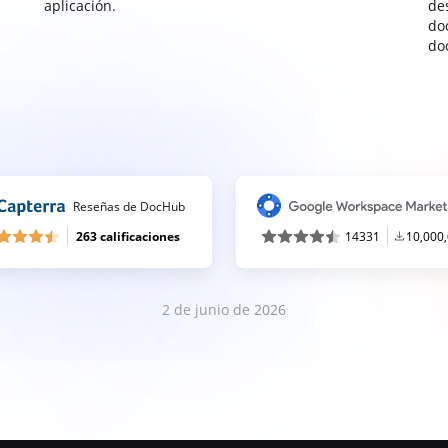
aplicación.
de
do
do
Reseñas de DocHub
263 calificaciones
14331
10,000
2 de junio de 2026