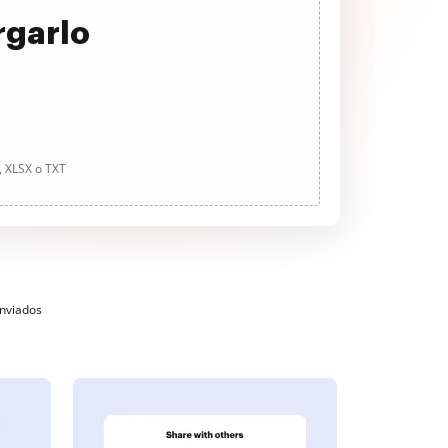
rgarlo
, XLSX o TXT
enviados