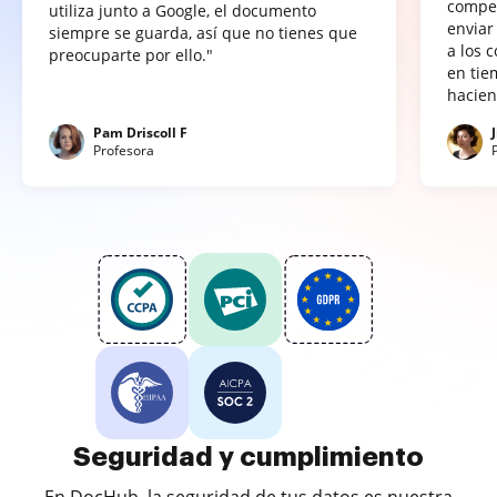
compet
utiliza junto a Google, el documento
enviar
siempre se guarda, así que no tienes que
a los 
preocuparte por ello."
en tie
hacien
Pam Driscoll F
Profesora
Seguridad y cumplimiento
En DocHub, la seguridad de tus datos es nuestra