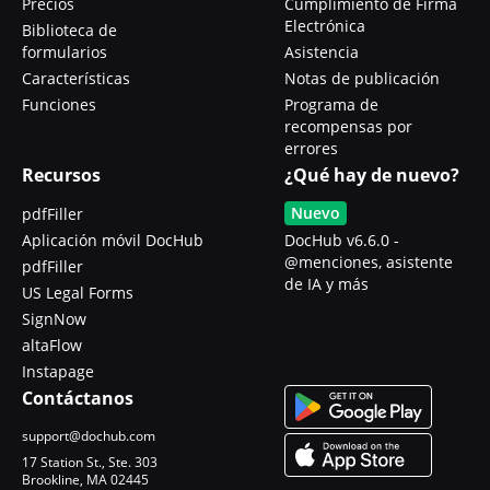
Precios
Cumplimiento de Firma
Electrónica
Biblioteca de
formularios
Asistencia
Características
Notas de publicación
Funciones
Programa de
recompensas por
errores
Recursos
¿Qué hay de nuevo?
Nuevo
pdfFiller
Aplicación móvil DocHub
DocHub v6.6.0 -
@menciones, asistente
pdfFiller
de IA y más
US Legal Forms
SignNow
altaFlow
Instapage
Contáctanos
support@dochub.com
17 Station St., Ste. 303
Brookline, MA 02445