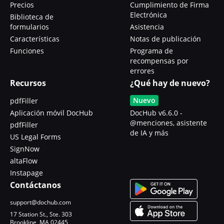
Precios
Cumplimiento de Firma
Electrónica
Biblioteca de
formularios
Asistencia
Características
Notas de publicación
Funciones
Programa de
recompensas por
errores
Recursos
¿Qué hay de nuevo?
Nuevo
pdfFiller
Aplicación móvil DocHub
DocHub v6.6.0 -
@menciones, asistente
pdfFiller
de IA y más
US Legal Forms
SignNow
altaFlow
Instapage
Contáctanos
support@dochub.com
17 Station St., Ste. 303
Brookline, MA 02445