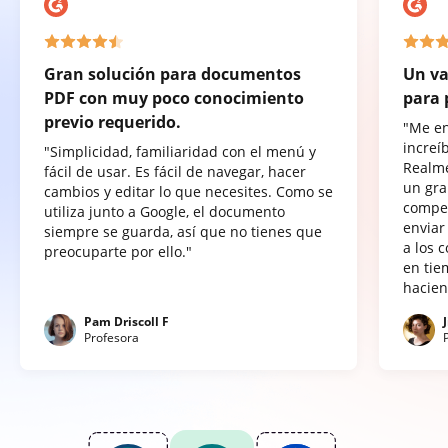
Gran solución para documentos
Un va
PDF con muy poco conocimiento
para 
previo requerido.
"Me e
increí
"Simplicidad, familiaridad con el menú y
Realme
fácil de usar. Es fácil de navegar, hacer
un gra
cambios y editar lo que necesites. Como se
compet
utiliza junto a Google, el documento
enviar
siempre se guarda, así que no tienes que
a los 
preocuparte por ello."
en tie
hacien
Pam Driscoll F
Profesora