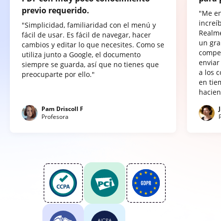
previo requerido.
"Me e
increí
"Simplicidad, familiaridad con el menú y
Realme
fácil de usar. Es fácil de navegar, hacer
un gra
cambios y editar lo que necesites. Como se
compet
utiliza junto a Google, el documento
enviar
siempre se guarda, así que no tienes que
a los 
preocuparte por ello."
en tie
hacien
Pam Driscoll F
Profesora