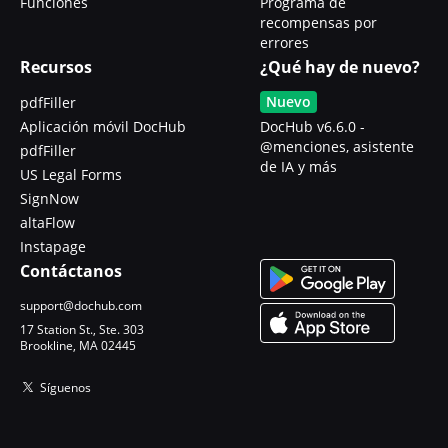
Funciones
Programa de
recompensas por
errores
Recursos
¿Qué hay de nuevo?
Nuevo
pdfFiller
Aplicación móvil DocHub
DocHub v6.6.0 -
@menciones, asistente
pdfFiller
de IA y más
US Legal Forms
SignNow
altaFlow
Instapage
Contáctanos
support@dochub.com
17 Station St., Ste. 303
Brookline, MA 02445
Síguenos