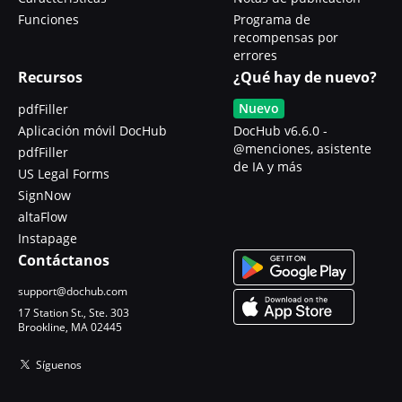
Funciones
Programa de
recompensas por
errores
Recursos
¿Qué hay de nuevo?
Nuevo
pdfFiller
Aplicación móvil DocHub
DocHub v6.6.0 -
@menciones, asistente
pdfFiller
de IA y más
US Legal Forms
SignNow
altaFlow
Instapage
Contáctanos
support@dochub.com
17 Station St., Ste. 303
Brookline, MA 02445
Síguenos