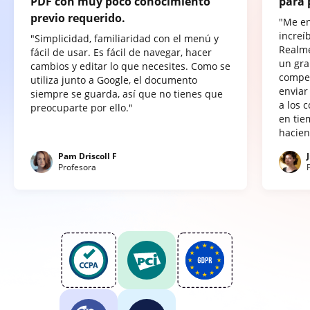
PDF con muy poco conocimiento
para 
previo requerido.
"Me e
increí
"Simplicidad, familiaridad con el menú y
Realme
fácil de usar. Es fácil de navegar, hacer
un gra
cambios y editar lo que necesites. Como se
compet
utiliza junto a Google, el documento
enviar
siempre se guarda, así que no tienes que
a los 
preocuparte por ello."
en tie
hacien
Pam Driscoll F
Profesora