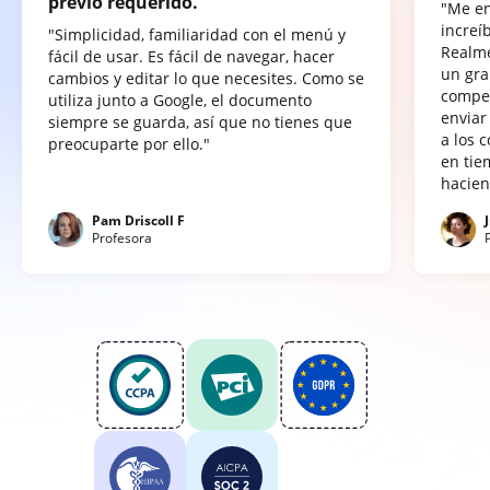
previo requerido.
"Me e
increí
"Simplicidad, familiaridad con el menú y
Realme
fácil de usar. Es fácil de navegar, hacer
un gra
cambios y editar lo que necesites. Como se
compet
utiliza junto a Google, el documento
enviar
siempre se guarda, así que no tienes que
a los 
preocuparte por ello."
en tie
hacien
Pam Driscoll F
Profesora