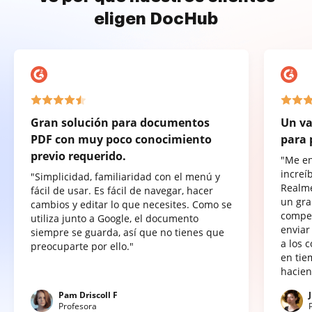
eligen DocHub
Gran solución para documentos
Un va
PDF con muy poco conocimiento
para 
previo requerido.
"Me e
increí
"Simplicidad, familiaridad con el menú y
Realme
fácil de usar. Es fácil de navegar, hacer
un gra
cambios y editar lo que necesites. Como se
compet
utiliza junto a Google, el documento
enviar
siempre se guarda, así que no tienes que
a los 
preocuparte por ello."
en tie
hacien
Pam Driscoll F
Profesora