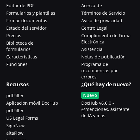
Editor de PDF
Acerca de
Formularios y plantillas
Términos de Servicio
Firmar documentos
Aviso de privacidad
Estado del servidor
Centro Legal
Precios
Cumplimiento de Firma
Electrónica
Biblioteca de
formularios
Asistencia
Características
Notas de publicación
Funciones
Programa de
recompensas por
errores
Recursos
¿Qué hay de nuevo?
Nuevo
pdfFiller
Aplicación móvil DocHub
DocHub v6.6.0 -
@menciones, asistente
pdfFiller
de IA y más
US Legal Forms
SignNow
altaFlow