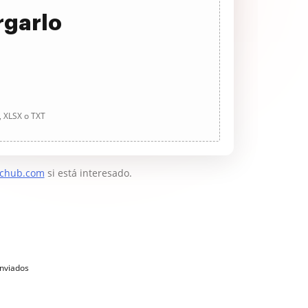
rgarlo
, XLSX o TXT
chub.com
si está interesado.
enviados