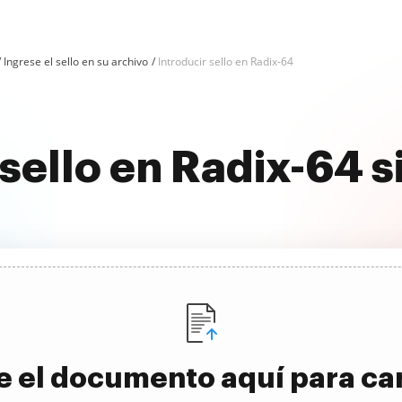
Ingrese el sello en su archivo
Introducir sello en Radix-64
 sello en Radix-64 
e el documento aquí para ca