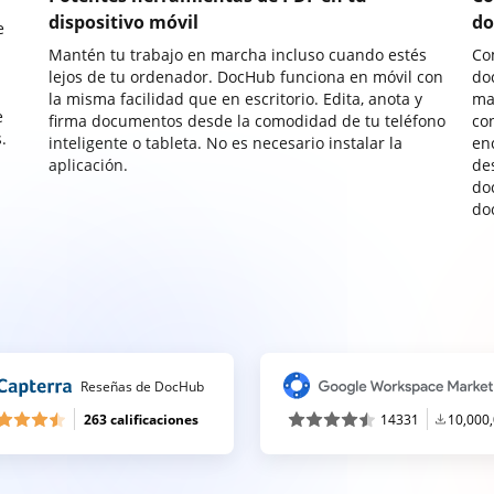
dispositivo móvil
do
e
Mantén tu trabajo en marcha incluso cuando estés
Co
lejos de tu ordenador. DocHub funciona en móvil con
do
la misma facilidad que en escritorio. Edita, anota y
ma
e
firma documentos desde la comodidad de tu teléfono
co
.
inteligente o tableta. No es necesario instalar la
enc
aplicación.
de
do
do
Reseñas de DocHub
263 calificaciones
14331
10,000