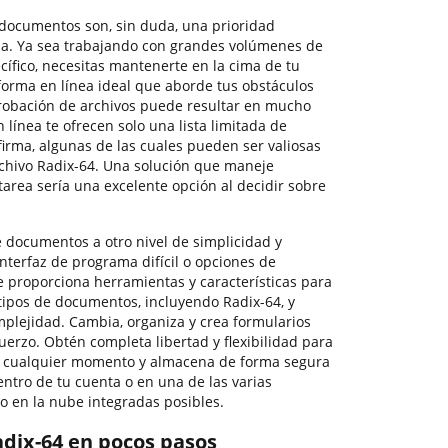
documentos son, sin duda, una prioridad
a. Ya sea trabajando con grandes volúmenes de
ífico, necesitas mantenerte en la cima de tu
forma en línea ideal que aborde tus obstáculos
probación de archivos puede resultar en mucho
 línea te ofrecen solo una lista limitada de
irma, algunas de las cuales pueden ser valiosas
rchivo Radix-64. Una solución que maneje
tarea sería una excelente opción al decidir sobre
e documentos a otro nivel de simplicidad y
interfaz de programa difícil o opciones de
e proporciona herramientas y características para
tipos de documentos, incluyendo Radix-64, y
mplejidad. Cambia, organiza y crea formularios
fuerzo. Obtén completa libertad y flexibilidad para
en cualquier momento y almacena de forma segura
ntro de tu cuenta o en una de las varias
 en la nube integradas posibles.
Radix-64 en pocos pasos