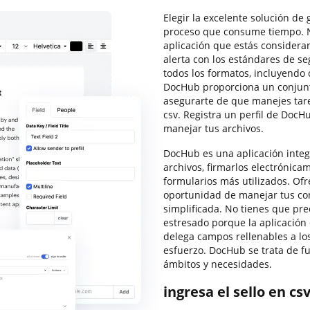
Elegir la excelente solución de
proceso que consume tiempo. Ne
aplicación que estás considera
alerta con los estándares de s
todos los formatos, incluyendo 
DocHub proporciona un conjunt
asegurarte de que manejes tare
csv. Registra un perfil de DocH
manejar tus archivos.
DocHub es una aplicación integ
archivos, firmarlos electrónicam
formularios más utilizados. Ofre
oportunidad de manejar tus co
simplificada. No tienes que pre
estresado porque la aplicación 
delega campos rellenables a los
esfuerzo. DocHub se trata de f
ámbitos y necesidades.
ingresa el sello en c