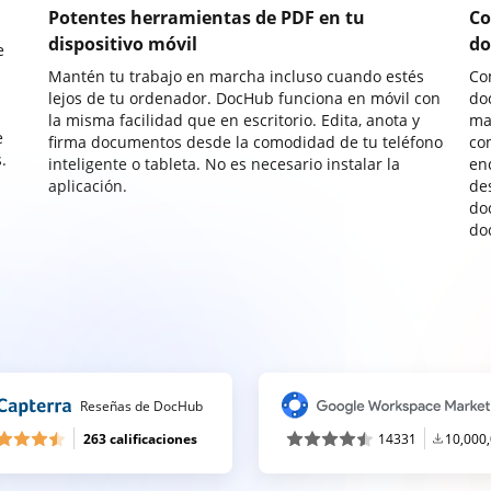
Potentes herramientas de PDF en tu
Co
dispositivo móvil
do
e
Mantén tu trabajo en marcha incluso cuando estés
Co
lejos de tu ordenador. DocHub funciona en móvil con
do
la misma facilidad que en escritorio. Edita, anota y
ma
e
firma documentos desde la comodidad de tu teléfono
co
.
inteligente o tableta. No es necesario instalar la
enc
aplicación.
de
do
do
Reseñas de DocHub
263 calificaciones
14331
10,000