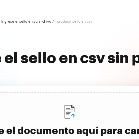
Ingrese el sello en su archivo
Introducir sello en csv
 el sello en csv sin
e el documento aquí para ca