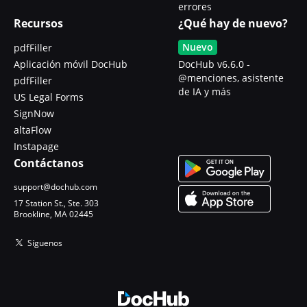
errores
Recursos
¿Qué hay de nuevo?
Nuevo
pdfFiller
Aplicación móvil DocHub
DocHub v6.6.0 -
@menciones, asistente
pdfFiller
de IA y más
US Legal Forms
SignNow
altaFlow
Instapage
Contáctanos
support@dochub.com
17 Station St., Ste. 303
Brookline, MA 02445
Síguenos