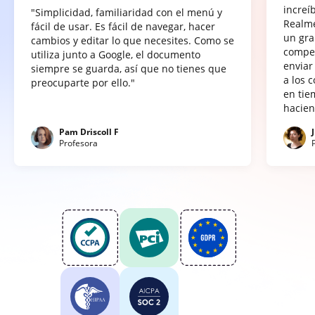
increí
"Simplicidad, familiaridad con el menú y
Realme
fácil de usar. Es fácil de navegar, hacer
un gra
cambios y editar lo que necesites. Como se
compet
utiliza junto a Google, el documento
enviar
siempre se guarda, así que no tienes que
a los 
preocuparte por ello."
en tie
hacien
Pam Driscoll F
Profesora