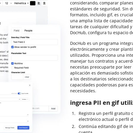
considerando, comparar planes 
estándares de seguridad. Sin d
formatos, incluido gif, es cruc
una amplia lista de capacidad
tareas de cualquier dificultad y
DocHub, configura tu espacio d
DocHub es un programa integral
electrónicamente y crear planti
utilizados. Proporciona una int
manejar tus contratos y acuerd
necesitas preocuparte por leer
aplicación es demasiado sofisti
a los destinatarios seleccionad
capacidades poderosas para esp
necesidades.
ingresa PII en gif uti
Registra un perfil gratuito
electrónico actual o perfil 
Continúa editando gif de i
cuenta.