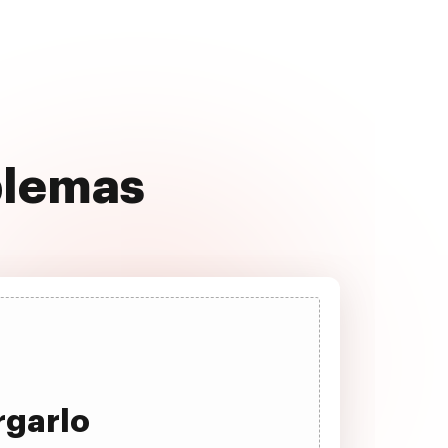
oblemas
rgarlo