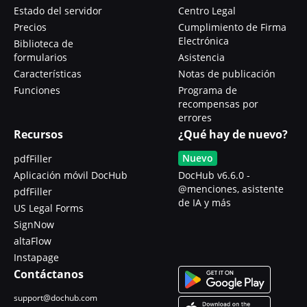
Estado del servidor
Centro Legal
Precios
Cumplimiento de Firma
Electrónica
Biblioteca de
formularios
Asistencia
Características
Notas de publicación
Funciones
Programa de
recompensas por
errores
Recursos
¿Qué hay de nuevo?
Nuevo
pdfFiller
Aplicación móvil DocHub
DocHub v6.6.0 -
@menciones, asistente
pdfFiller
de IA y más
US Legal Forms
SignNow
altaFlow
Instapage
Contáctanos
support@dochub.com