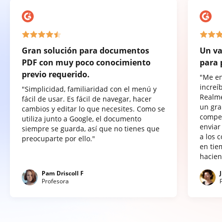
Gran solución para documentos
Un va
PDF con muy poco conocimiento
para 
previo requerido.
"Me e
increí
"Simplicidad, familiaridad con el menú y
Realme
fácil de usar. Es fácil de navegar, hacer
un gra
cambios y editar lo que necesites. Como se
compet
utiliza junto a Google, el documento
enviar
siempre se guarda, así que no tienes que
a los 
preocuparte por ello."
en tie
hacien
Pam Driscoll F
Profesora