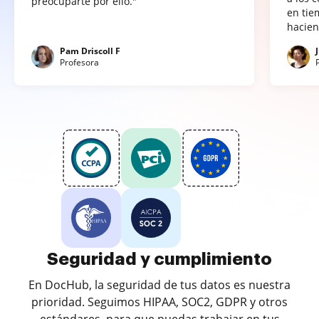
preocuparte por ello."
en tie
hacien
Pam Driscoll F
Profesora
Seguridad y cumplimiento
En DocHub, la seguridad de tus datos es nuestra
prioridad. Seguimos HIPAA, SOC2, GDPR y otros
estándares, para que puedas trabajar en tus