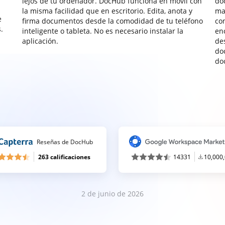
lejos de tu ordenador. DocHub funciona en móvil con
do
la misma facilidad que en escritorio. Edita, anota y
ma
e
firma documentos desde la comodidad de tu teléfono
co
.
inteligente o tableta. No es necesario instalar la
enc
aplicación.
de
do
do
Reseñas de DocHub
263 calificaciones
14331
10,000
2 de junio de 2026