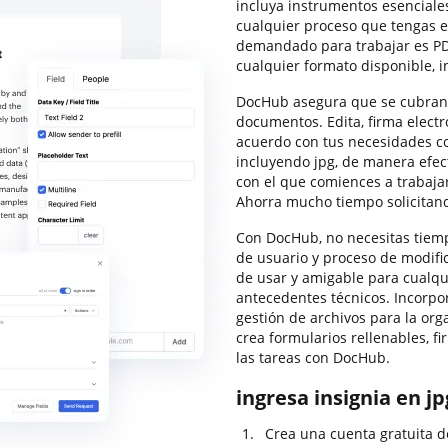
incluya instrumentos esencial
cualquier proceso que tengas e
demandado para trabajar es PDF
cualquier formato disponible, i
DocHub asegura que se cubran 
documentos. Edita, firma elect
acuerdo con tus necesidades con
incluyendo jpg, de manera efec
con el que comiences a trabajar
Ahorra mucho tiempo solicitand
Con DocHub, no necesitas tiemp
de usuario y proceso de modific
de usar y amigable para cualqui
antecedentes técnicos. Incorpo
gestión de archivos para la org
crea formularios rellenables, 
las tareas con DocHub.
ingresa insignia en j
Crea una cuenta gratuita d