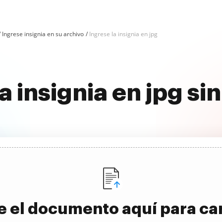
Ingrese insignia en su archivo
Ingrese la insignia en jpg
a insignia en jpg s
e el documento aquí para ca