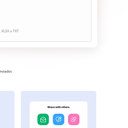
, XLSX o TXT
enviados