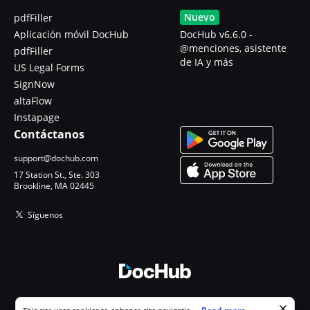
Nuevo
pdfFiller
Aplicación móvil DocHub
DocHub v6.6.0 -
@menciones, asistente
pdfFiller
de IA y más
US Legal Forms
SignNow
altaFlow
Instapage
Contáctanos
support@dochub.com
17 Station St., Ste. 303
Brookline, MA 02445
Síguenos
© 2026 DocHub, LLC
Cookie consent notice