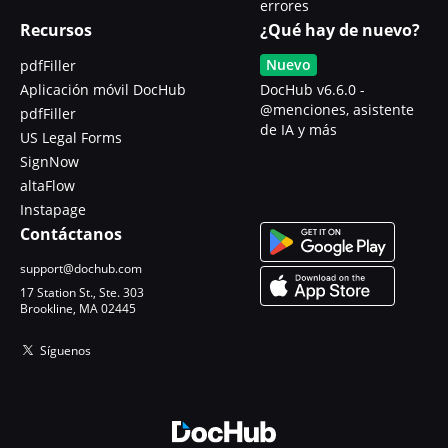
errores
Recursos
¿Qué hay de nuevo?
Nuevo
pdfFiller
Aplicación móvil DocHub
DocHub v6.6.0 -
@menciones, asistente
pdfFiller
de IA y más
US Legal Forms
SignNow
altaFlow
Instapage
Contáctanos
support@dochub.com
17 Station St., Ste. 303
Brookline, MA 02445
Síguenos