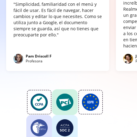
increí
"Simplicidad, familiaridad con el menú y
Realme
fácil de usar. Es fácil de navegar, hacer
un gra
cambios y editar lo que necesites. Como se
compet
utiliza junto a Google, el documento
enviar
siempre se guarda, así que no tienes que
a los 
preocuparte por ello."
en tie
hacien
Pam Driscoll F
Profesora