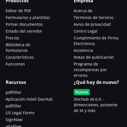
Productos
Empresa
Editor de PDF
Acerca de
Formularios y plantillas
Términos de Servicio
Firmar documentos
Aviso de privacidad
Estado del servidor
Centro Legal
Precios
Cumplimiento de Firma
Electrónica
Biblioteca de
formularios
Asistencia
Características
Notas de publicación
Funciones
Programa de
recompensas por
errores
Recursos
¿Qué hay de nuevo?
Nuevo
pdfFiller
Aplicación móvil DocHub
DocHub v6.6.0 -
@menciones, asistente
pdfFiller
de IA y más
US Legal Forms
SignNow
altaFlow