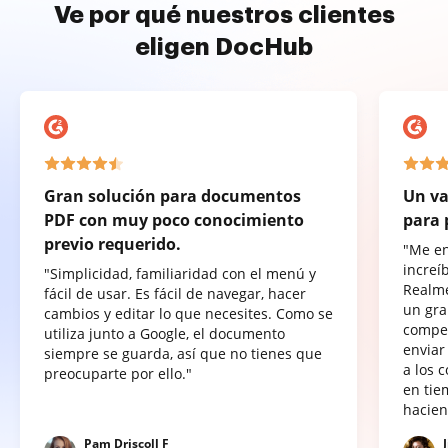
Ve por qué nuestros clientes
eligen DocHub
Gran solución para documentos
Un va
PDF con muy poco conocimiento
para 
previo requerido.
"Me e
increí
"Simplicidad, familiaridad con el menú y
Realme
fácil de usar. Es fácil de navegar, hacer
un gra
cambios y editar lo que necesites. Como se
compet
utiliza junto a Google, el documento
enviar
siempre se guarda, así que no tienes que
a los 
preocuparte por ello."
en tie
hacien
Pam Driscoll F