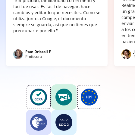
"Simplicidad, familiaridad con el menú y
Realme
fácil de usar. Es fácil de navegar, hacer
un gra
cambios y editar lo que necesites. Como se
compet
utiliza junto a Google, el documento
enviar
siempre se guarda, así que no tienes que
a los 
preocuparte por ello."
en tie
hacien
Pam Driscoll F
Profesora