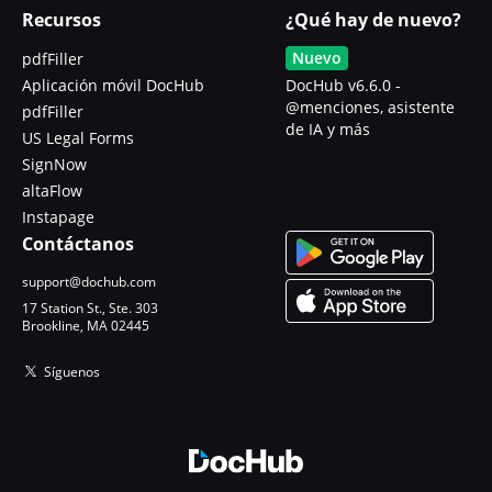
Recursos
¿Qué hay de nuevo?
Nuevo
pdfFiller
Aplicación móvil DocHub
DocHub v6.6.0 -
@menciones, asistente
pdfFiller
de IA y más
US Legal Forms
SignNow
altaFlow
Instapage
Contáctanos
support@dochub.com
17 Station St., Ste. 303
Brookline, MA 02445
Síguenos