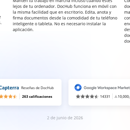
Mantén tu trabajo en marcha incluso cuando estés
Co
lejos de tu ordenador. DocHub funciona en móvil con
do
la misma facilidad que en escritorio. Edita, anota y
ma
e
firma documentos desde la comodidad de tu teléfono
co
.
inteligente o tableta. No es necesario instalar la
enc
aplicación.
de
do
do
Reseñas de DocHub
263 calificaciones
14331
10,000
2 de junio de 2026