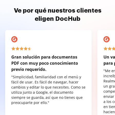
Ve por qué nuestros clientes
eligen DocHub
Gran solución para documentos
Un va
PDF con muy poco conocimiento
para 
previo requerido.
"Me e
increí
"Simplicidad, familiaridad con el menú y
Realme
fácil de usar. Es fácil de navegar, hacer
un gra
cambios y editar lo que necesites. Como se
compet
utiliza junto a Google, el documento
enviar
siempre se guarda, así que no tienes que
a los 
preocuparte por ello."
en tie
hacien