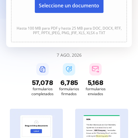
Seleccione un documento
Hasta 100 MB para PDF y hasta 25 MB para DOC, DOCX, RTF,
PPT, PPTX, JPEG, PNG, JFIF, XLS, XLSX o TXT
7 AGO, 2026
57,078
6,785
5,168
formularios
formularios
formularios
completados
firmados
enviados