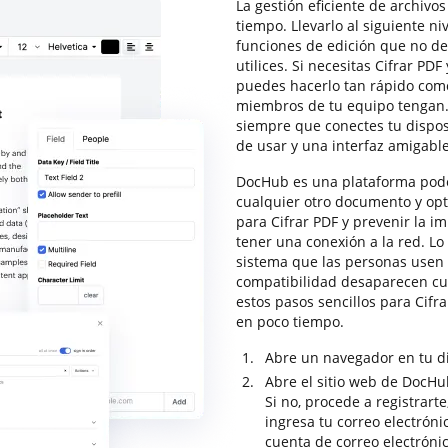
La gestión eficiente de archivo
tiempo. Llevarlo al siguiente ni
funciones de edición que no d
utilices. Si necesitas Cifrar PDF
puedes hacerlo tan rápido como 
miembros de tu equipo tengan. 
siempre que conectes tu disposi
de usar y una interfaz amigabl
DocHub es una plataforma poder
cualquier otro documento y op
para Cifrar PDF y prevenir la im
tener una conexión a la red. L
sistema que las personas usen 
compatibilidad desaparecen cu
estos pasos sencillos para Cifra
en poco tiempo.
Abre un navegador en tu di
Abre el sitio web de DocHub 
Si no, procede a registrart
ingresa tu correo electróni
cuenta de correo electrónic