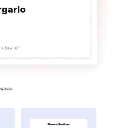
rgarlo
, XLSX o TXT
enviados