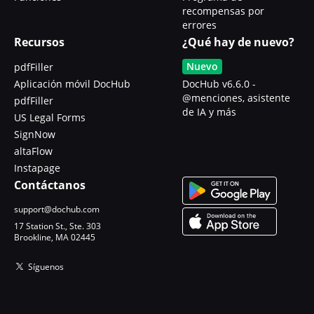
recompensas por
errores
Recursos
¿Qué hay de nuevo?
Nuevo
pdfFiller
Aplicación móvil DocHub
DocHub v6.6.0 -
@menciones, asistente
pdfFiller
de IA y más
US Legal Forms
SignNow
altaFlow
Instapage
Contáctanos
support@dochub.com
17 Station St., Ste. 303
Brookline, MA 02445
Síguenos