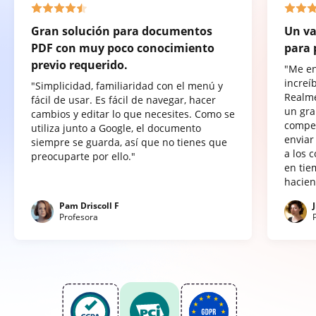
Gran solución para documentos
Un va
PDF con muy poco conocimiento
para 
previo requerido.
"Me e
increí
"Simplicidad, familiaridad con el menú y
Realme
fácil de usar. Es fácil de navegar, hacer
un gra
cambios y editar lo que necesites. Como se
compet
utiliza junto a Google, el documento
enviar
siempre se guarda, así que no tienes que
a los 
preocuparte por ello."
en tie
hacien
Pam Driscoll F
Profesora