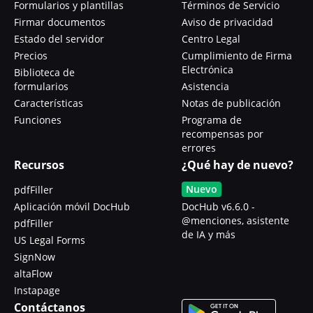
Formularios y plantillas
Términos de Servicio
Firmar documentos
Aviso de privacidad
Estado del servidor
Centro Legal
Precios
Cumplimiento de Firma
Electrónica
Biblioteca de
formularios
Asistencia
Características
Notas de publicación
Funciones
Programa de
recompensas por
errores
Recursos
¿Qué hay de nuevo?
Nuevo
pdfFiller
Aplicación móvil DocHub
DocHub v6.6.0 -
@menciones, asistente
pdfFiller
de IA y más
US Legal Forms
SignNow
altaFlow
Instapage
Contáctanos