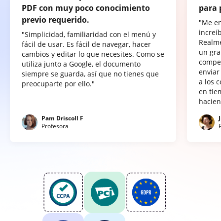
PDF con muy poco conocimiento
para 
previo requerido.
"Me e
increí
"Simplicidad, familiaridad con el menú y
Realme
fácil de usar. Es fácil de navegar, hacer
un gra
cambios y editar lo que necesites. Como se
compet
utiliza junto a Google, el documento
enviar
siempre se guarda, así que no tienes que
a los 
preocuparte por ello."
en tie
hacien
Pam Driscoll F
Profesora