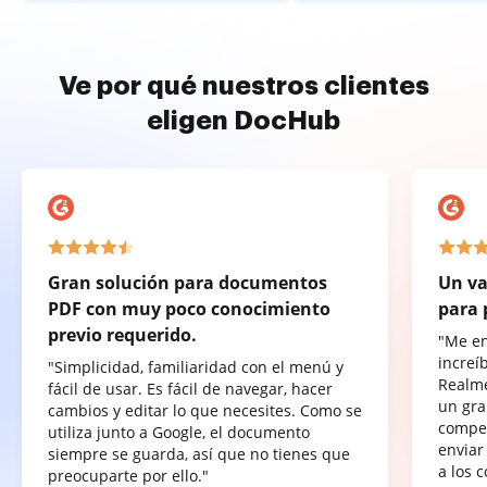
Ve por qué nuestros clientes
eligen DocHub
Gran solución para documentos
Un va
PDF con muy poco conocimiento
para 
previo requerido.
"Me e
increí
"Simplicidad, familiaridad con el menú y
Realme
fácil de usar. Es fácil de navegar, hacer
un gra
cambios y editar lo que necesites. Como se
compet
utiliza junto a Google, el documento
enviar
siempre se guarda, así que no tienes que
a los 
preocuparte por ello."