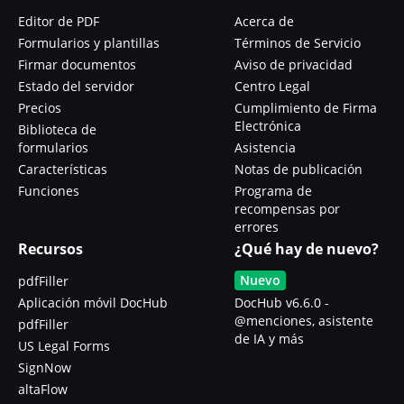
Editor de PDF
Acerca de
Formularios y plantillas
Términos de Servicio
Firmar documentos
Aviso de privacidad
Estado del servidor
Centro Legal
Precios
Cumplimiento de Firma
Electrónica
Biblioteca de
formularios
Asistencia
Características
Notas de publicación
Funciones
Programa de
recompensas por
errores
Recursos
¿Qué hay de nuevo?
Nuevo
pdfFiller
Aplicación móvil DocHub
DocHub v6.6.0 -
@menciones, asistente
pdfFiller
de IA y más
US Legal Forms
SignNow
altaFlow