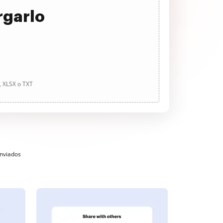
rgarlo
, XLSX o TXT
enviados