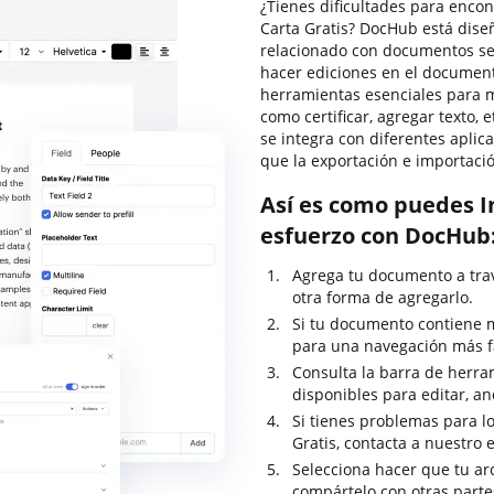
¿Tienes dificultades para encon
Carta Gratis? DocHub está dise
relacionado con documentos sea
hacer ediciones en el document
herramientas esenciales para m
como certificar, agregar texto,
se integra con diferentes aplic
que la exportación e importac
Así es como puedes In
esfuerzo con DocHub
Agrega tu documento a travé
otra forma de agregarlo.
Si tu documento contiene m
para una navegación más fá
Consulta la barra de herra
disponibles para editar, ano
Si tienes problemas para lo
Gratis, contacta a nuestro
Selecciona hacer que tu ar
compártelo con otras parte