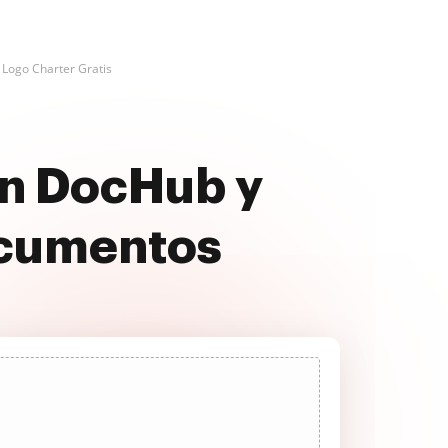
 Logo Charter Gratis
on DocHub y
ocumentos