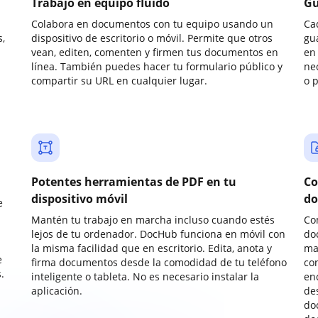
Trabajo en equipo fluido
Gu
Colabora en documentos con tu equipo usando un
Ca
,
dispositivo de escritorio o móvil. Permite que otros
gu
vean, editen, comenten y firmen tus documentos en
en 
línea. También puedes hacer tu formulario público y
ne
compartir su URL en cualquier lugar.
o 
Potentes herramientas de PDF en tu
Co
dispositivo móvil
do
e
Mantén tu trabajo en marcha incluso cuando estés
Co
lejos de tu ordenador. DocHub funciona en móvil con
do
la misma facilidad que en escritorio. Edita, anota y
ma
e
firma documentos desde la comodidad de tu teléfono
co
.
inteligente o tableta. No es necesario instalar la
enc
aplicación.
de
do