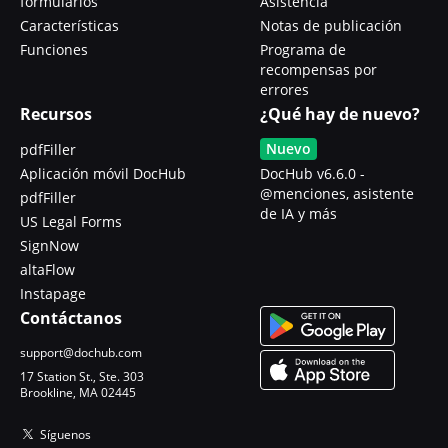
formularios
Asistencia
Características
Notas de publicación
Funciones
Programa de
recompensas por
errores
Recursos
¿Qué hay de nuevo?
Nuevo
pdfFiller
Aplicación móvil DocHub
DocHub v6.6.0 -
@menciones, asistente
pdfFiller
de IA y más
US Legal Forms
SignNow
altaFlow
Instapage
Contáctanos
support@dochub.com
17 Station St., Ste. 303
Brookline, MA 02445
Síguenos