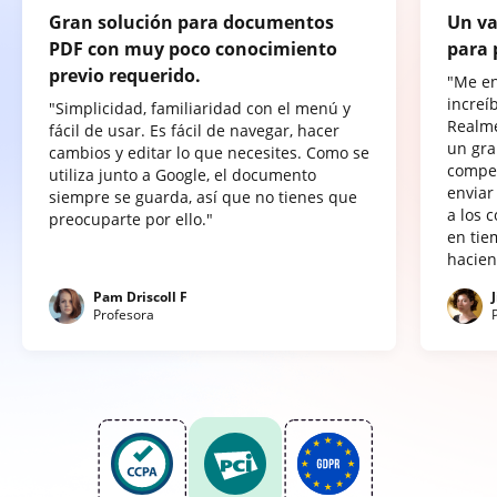
Gran solución para documentos
Un va
PDF con muy poco conocimiento
para 
previo requerido.
"Me e
increí
"Simplicidad, familiaridad con el menú y
Realme
fácil de usar. Es fácil de navegar, hacer
un gra
cambios y editar lo que necesites. Como se
compet
utiliza junto a Google, el documento
enviar
siempre se guarda, así que no tienes que
a los 
preocuparte por ello."
en tie
hacien
Pam Driscoll F
Profesora