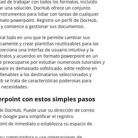
dad de trabajar con todos los formatos, incluido
rar una solución. DocHub ofrece un conjunto
 instrumentos para lidiar con tareas de cualquier
mato powerpoint. Registre un perfil de DocHub,
o y comience a gestionar sus documentos.
ral todo en uno que le permite cambiar sus
camente y crear plantillas reutilizables para los
orciona una interfaz de usuario intuitiva y la
tratos y acuerdos en formato powerpoint en un
e preocuparse por estudiar numerosos tutoriales y
ware es demasiado sofisticado. edite redline en
lenables a los destinatarios seleccionados y
b se trata de características poderosas para
y necesidades.
erpoint con estos simples pasos
o de DocHub. Puede usar su dirección de correo
de Google para simplificar el registro.
int de inmediato o establezca su espacio de
su computadora o use integraciones de