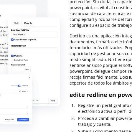
protección. Sin duda, la capaci
powerpoint, es vital al conside
sustancial de características e
complejidad y ocuparse del for
configure su espacio de trabaj
DocHub es una aplicación integ
documentos, firmarlos electróni
formularios más utilizados. Prop
capacidad de gestionar sus con
modo simplificado. No tiene qu
sentirse ansioso porque el soft
powerpoint, delegue campos rel
recoja firmas fácilmente. DocHu
expertos de todos los ámbitos 
edite redline en pow
Registre un perfil gratuit
electrónico activa o perfil 
Proceda a cambiar powerpo
trabajo y cuenta.
Suba su documento desde 