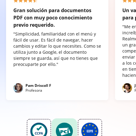
Gran solución para documentos
Un va
PDF con muy poco conocimiento
para 
previo requerido.
"Me e
increí
"Simplicidad, familiaridad con el menú y
Realme
fácil de usar. Es fácil de navegar, hacer
un gra
cambios y editar lo que necesites. Como se
compet
utiliza junto a Google, el documento
enviar
siempre se guarda, así que no tienes que
a los 
preocuparte por ello."
en tie
hacien
Pam Driscoll F
Profesora