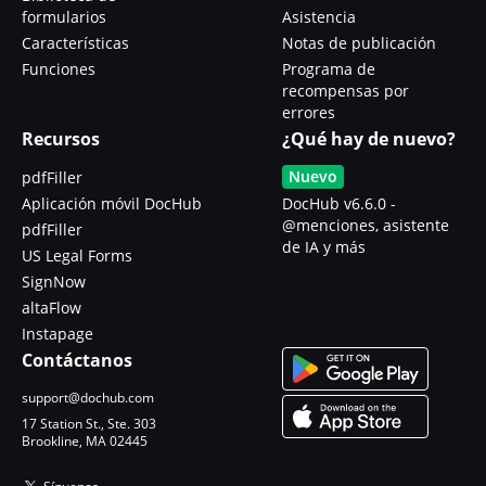
formularios
Asistencia
Características
Notas de publicación
Funciones
Programa de
recompensas por
errores
Recursos
¿Qué hay de nuevo?
Nuevo
pdfFiller
Aplicación móvil DocHub
DocHub v6.6.0 -
@menciones, asistente
pdfFiller
de IA y más
US Legal Forms
SignNow
altaFlow
Instapage
Contáctanos
support@dochub.com
17 Station St., Ste. 303
Brookline, MA 02445