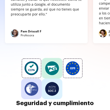
compet
utiliza junto a Google, el documento
enviar
siempre se guarda, así que no tienes que
a los 
preocuparte por ello."
en tie
hacien
Pam Driscoll F
Profesora
Seguridad y cumplimiento