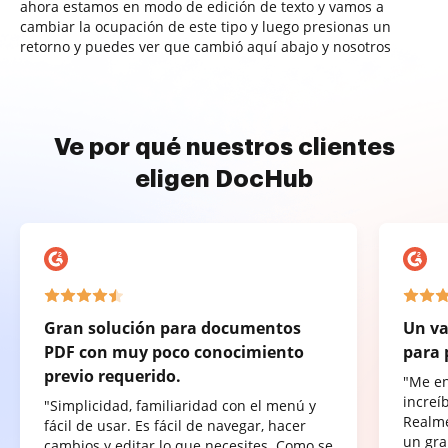
ahora estamos en modo de edición de texto y vamos a
cambiar la ocupación de este tipo y luego presionas un
retorno y puedes ver que cambió aquí abajo y nosotros
Ve por qué nuestros clientes
eligen DocHub
Gran solución para documentos
Un va
PDF con muy poco conocimiento
para 
previo requerido.
"Me e
increí
"Simplicidad, familiaridad con el menú y
Realme
fácil de usar. Es fácil de navegar, hacer
un gra
cambios y editar lo que necesites. Como se