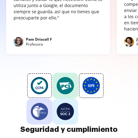
compet
utiliza junto a Google, el documento
enviar
siempre se guarda, así que no tienes que
a los 
preocuparte por ello."
en tie
hacien
Pam Driscoll F
Profesora
Seguridad y cumplimiento