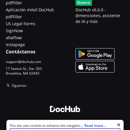
Nuevo
pdfFiller
Aplicación móvil DocHub
DocHub v6.6.0 -
@menciones, asistente
pdfFiller
de IA y más
US Legal Forms
SignNow
altaFlow
Instapage
Contáctanos
support@dochub.com
17 Station St., Ste. 303
Brookline, MA 02445
Síguenos
© 2026 DocHub, LLC
Cookie consent notice
...
Read more...
This site uses cookies to enhance site navigation and personalize
Todos los derechos reservados.