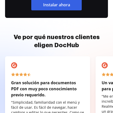
Instalar ahora
Ve por qué nuestros clientes
eligen DocHub
Gran solución para documentos
Un va
PDF con muy poco conocimiento
para 
previo requerido.
"Me e
increí
"Simplicidad, familiaridad con el menú y
Realme
fácil de usar. Es fácil de navegar, hacer
un gra
cambios y editar lo que necesites. Como se