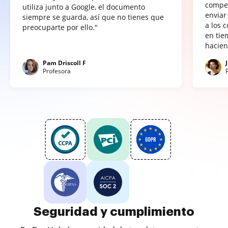
compet
utiliza junto a Google, el documento
enviar
siempre se guarda, así que no tienes que
a los 
preocuparte por ello."
en tie
hacien
Pam Driscoll F
Profesora
Seguridad y cumplimiento