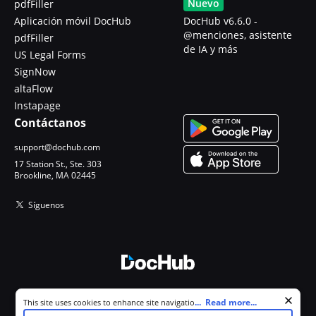
Nuevo
pdfFiller
Aplicación móvil DocHub
DocHub v6.6.0 -
@menciones, asistente
pdfFiller
de IA y más
US Legal Forms
SignNow
altaFlow
Instapage
Contáctanos
support@dochub.com
17 Station St., Ste. 303
Brookline, MA 02445
Síguenos
© 2026 DocHub, LLC
Cookie consent notice
...
Read more...
This site uses cookies to enhance site navigation and personalize
Todos los derechos reservados.
your experience. By using this site you agree to our use of cookies as