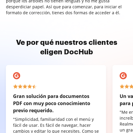
porque los árboles no tienen lenguas y no me gusta
desperdiciar papel. Así que para comenzar, para iniciar el
formato de corrección, tienes dos formas de acceder a él.
Ve por qué nuestros clientes
eligen DocHub
Gran solución para documentos
Un va
PDF con muy poco conocimiento
para 
previo requerido.
"Me e
increí
"Simplicidad, familiaridad con el menú y
Realme
fácil de usar. Es fácil de navegar, hacer
un gra
cambios y editar lo que necesites. Como se