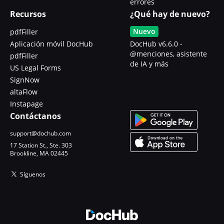
errores
Recursos
¿Qué hay de nuevo?
Nuevo
pdfFiller
Aplicación móvil DocHub
DocHub v6.6.0 -
@menciones, asistente
pdfFiller
de IA y más
US Legal Forms
SignNow
altaFlow
Instapage
Contáctanos
support@dochub.com
17 Station St., Ste. 303
Brookline, MA 02445
Síguenos