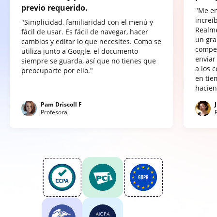
previo requerido.
"Me e
increí
"Simplicidad, familiaridad con el menú y
Realme
fácil de usar. Es fácil de navegar, hacer
un gra
cambios y editar lo que necesites. Como se
compet
utiliza junto a Google, el documento
enviar
siempre se guarda, así que no tienes que
a los 
preocuparte por ello."
en tie
hacien
Pam Driscoll F
Profesora