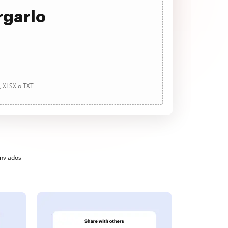
rgarlo
, XLSX o TXT
enviados