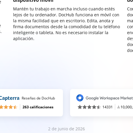
dispositivo móvil
do
e
Mantén tu trabajo en marcha incluso cuando estés
Co
lejos de tu ordenador. DocHub funciona en móvil con
do
la misma facilidad que en escritorio. Edita, anota y
ma
e
firma documentos desde la comodidad de tu teléfono
co
.
inteligente o tableta. No es necesario instalar la
enc
aplicación.
de
do
do
Reseñas de DocHub
263 calificaciones
14331
10,000
2 de junio de 2026