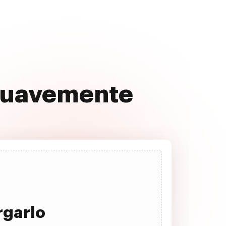
 suavemente
rgarlo