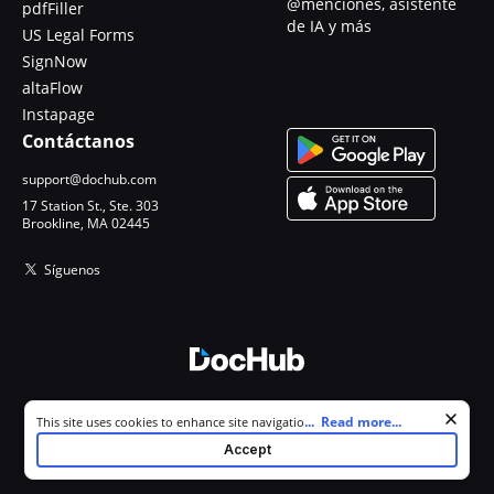
@menciones, asistente
pdfFiller
de IA y más
US Legal Forms
SignNow
altaFlow
Instapage
Contáctanos
support@dochub.com
17 Station St., Ste. 303
Brookline, MA 02445
Síguenos
© 2026 DocHub, LLC
Cookie consent notice
...
Read more...
This site uses cookies to enhance site navigation and personalize
Todos los derechos reservados.
your experience. By using this site you agree to our use of cookies as
Accept
described in our
Privacy Notice
. You can modify your selections by
visiting our
Cookie and Advertising Notice
.