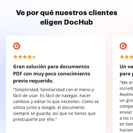
Ve por qué nuestros clientes
eligen DocHub
Gran solución para documentos
Un va
PDF con muy poco conocimiento
para 
previo requerido.
"Me e
increí
"Simplicidad, familiaridad con el menú y
Realme
fácil de usar. Es fácil de navegar, hacer
un gra
cambios y editar lo que necesites. Como se
compet
utiliza junto a Google, el documento
enviar
siempre se guarda, así que no tienes que
a los 
preocuparte por ello."
en tie
hacien