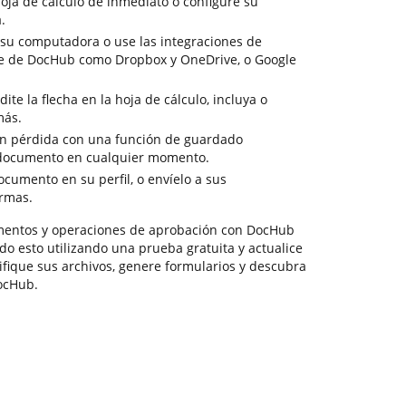
oja de cálculo de inmediato o configure su
.
u computadora o use las integraciones de
e de DocHub como Dropbox y OneDrive, o Google
te la flecha en la hoja de cálculo, incluya o
más.
sin pérdida con una función de guardado
 documento en cualquier momento.
cumento en su perfil, o envíelo a sus
irmas.
mentos y operaciones de aprobación con DocHub
o esto utilizando una prueba gratuita y actualice
difique sus archivos, genere formularios y descubra
ocHub.