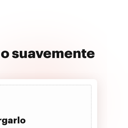
culo suavemente
rgarlo