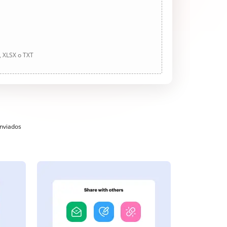
, XLSX o TXT
enviados