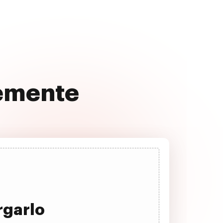
vemente
rgarlo