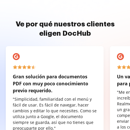
Ve por qué nuestros clientes
eligen DocHub
Gran solución para documentos
Un va
PDF con muy poco conocimiento
para 
previo requerido.
"Me e
increí
"Simplicidad, familiaridad con el menú y
Realme
fácil de usar. Es fácil de navegar, hacer
un gra
cambios y editar lo que necesites. Como se
compet
utiliza junto a Google, el documento
enviar
siempre se guarda, así que no tienes que
a los 
preocuparte por ello."