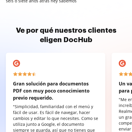
seis o siete años atrás hey sabemos
Ve por qué nuestros clientes
eligen DocHub
Gran solución para documentos
Un va
PDF con muy poco conocimiento
para 
previo requerido.
"Me e
increí
"Simplicidad, familiaridad con el menú y
Realme
fácil de usar. Es fácil de navegar, hacer
un gra
cambios y editar lo que necesites. Como se
compet
utiliza junto a Google, el documento
enviar
siempre se guarda, así que no tienes que