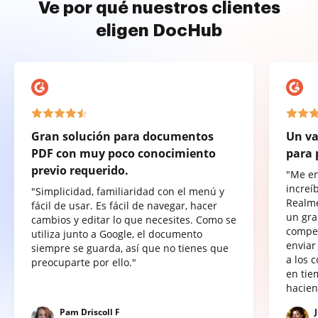
Ve por qué nuestros clientes
eligen DocHub
Gran solución para documentos
Un va
PDF con muy poco conocimiento
para 
previo requerido.
"Me e
increí
"Simplicidad, familiaridad con el menú y
Realme
fácil de usar. Es fácil de navegar, hacer
un gra
cambios y editar lo que necesites. Como se
compet
utiliza junto a Google, el documento
enviar
siempre se guarda, así que no tienes que
a los 
preocuparte por ello."
en tie
hacien
Pam Driscoll F