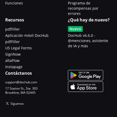
Funciones
Programa de
recompensas por
errores
Recursos
¿Qué hay de nuevo?
Nuevo
pdfFiller
Aplicación móvil DocHub
DocHub v6.6.0 -
@menciones, asistente
pdfFiller
de IA y más
US Legal Forms
SignNow
altaFlow
Instapage
Contáctanos
support@dochub.com
17 Station St., Ste. 303
Brookline, MA 02445
Síguenos