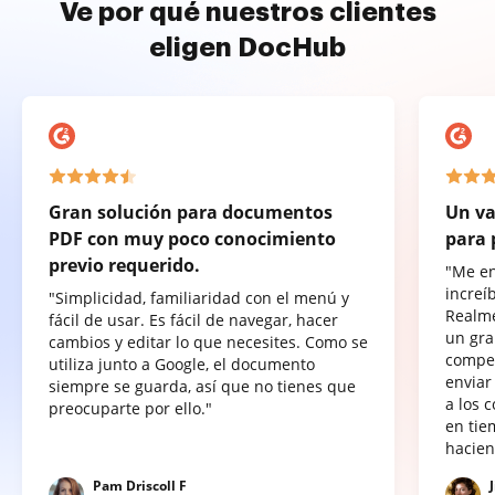
Ve por qué nuestros clientes
eligen DocHub
Gran solución para documentos
Un va
PDF con muy poco conocimiento
para 
previo requerido.
"Me e
increí
"Simplicidad, familiaridad con el menú y
Realme
fácil de usar. Es fácil de navegar, hacer
un gra
cambios y editar lo que necesites. Como se
compet
utiliza junto a Google, el documento
enviar
siempre se guarda, así que no tienes que
a los 
preocuparte por ello."
en tie
hacien
Pam Driscoll F