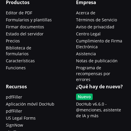
Productos
Empresa
Editor de PDF
Acerca de
Formularios y plantillas
Términos de Servicio
Firmar documentos
Aviso de privacidad
Estado del servidor
Centro Legal
Precios
Cumplimiento de Firma
Electrónica
Biblioteca de
formularios
Asistencia
Características
Notas de publicación
Funciones
Programa de
recompensas por
errores
Recursos
¿Qué hay de nuevo?
Nuevo
pdfFiller
Aplicación móvil DocHub
DocHub v6.6.0 -
@menciones, asistente
pdfFiller
de IA y más
US Legal Forms
SignNow