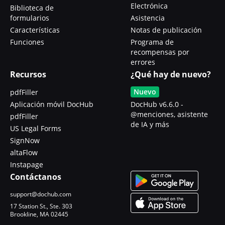
Electrónica
Biblioteca de
formularios
Asistencia
Características
Notas de publicación
Funciones
Programa de
recompensas por
errores
Recursos
¿Qué hay de nuevo?
Nuevo
pdfFiller
Aplicación móvil DocHub
DocHub v6.6.0 -
@menciones, asistente
pdfFiller
de IA y más
US Legal Forms
SignNow
altaFlow
Instapage
Contáctanos
support@dochub.com
17 Station St., Ste. 303
Brookline, MA 02445