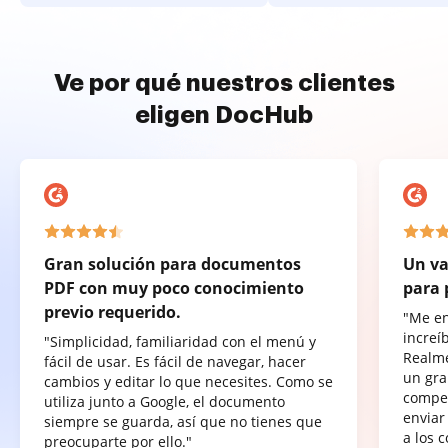
Ve por qué nuestros clientes
eligen DocHub
Gran solución para documentos
Un va
PDF con muy poco conocimiento
para 
previo requerido.
"Me e
increí
"Simplicidad, familiaridad con el menú y
Realme
fácil de usar. Es fácil de navegar, hacer
un gra
cambios y editar lo que necesites. Como se
compet
utiliza junto a Google, el documento
enviar
siempre se guarda, así que no tienes que
a los 
preocuparte por ello."