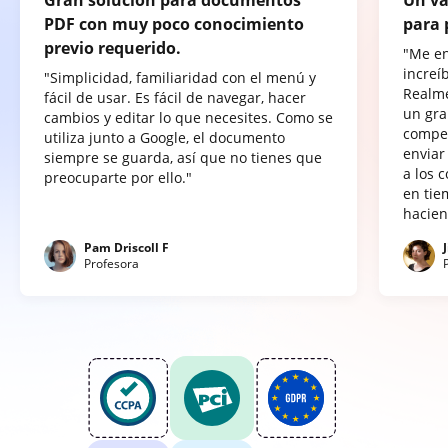
PDF con muy poco conocimiento
para 
previo requerido.
"Me e
increí
"Simplicidad, familiaridad con el menú y
Realme
fácil de usar. Es fácil de navegar, hacer
un gra
cambios y editar lo que necesites. Como se
compet
utiliza junto a Google, el documento
enviar
siempre se guarda, así que no tienes que
a los 
preocuparte por ello."
en tie
hacien
Pam Driscoll F
Profesora